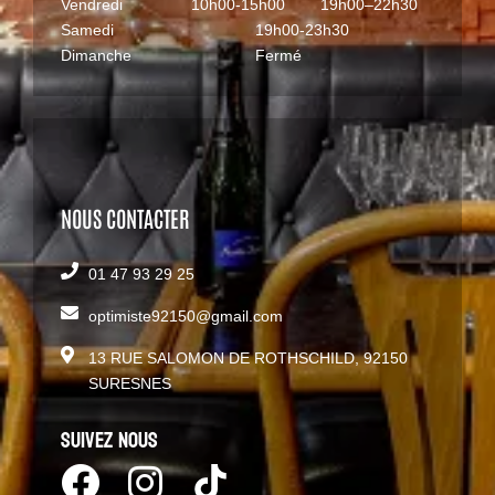
Vendredi
10h00-15h00
19h00–22h30
Samedi
19h00-23h30
Dimanche
Fermé
NOUS CONTACTER
01 47 93 29 25
optimiste92150@gmail.com
13 RUE SALOMON DE ROTHSCHILD, 92150
SURESNES
SUIVEZ NOUS
F
I
I