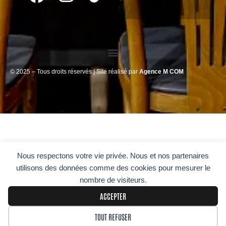
a
n
o
c
s
n
e
t
i
b
a
c
© 2025 – Tous droits réservés | Site réalisé par
Agence M COM
o
g
o
o
r
n
k
a
s
m
L
o
Nous respectons votre vie privée. Nous et nos partenaires
g
utilisons des données comme des cookies pour mesurer le
nombre de visiteurs.
o
ACCEPTER
T
TOUT REFUSER
i